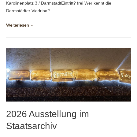
Karolinenplatz 3 / DarmstadtEintritt? frei Wer kennt die
Darmstädter Viadrina? …
2026
Weiterlesen »
Karrieren
und
Schicksale
2026 Ausstellung im
Staatsarchiv