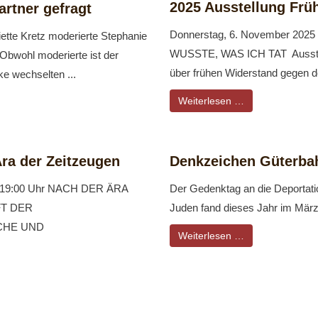
2025 Ausstellung Frü
artner gefragt
Donnerstag, 6. November 2025 
ette Kretz moderierte Stephanie
WUSSTE, WAS ICH TAT Ausstell
bwohl moderierte ist der
über frühen Widerstand gegen de
ke wechselten ...
Weiterlesen …
ra der Zeitzeugen
Denkzeichen Güterba
r - 19:00 Uhr NACH DER ÄRA
Der Gedenktag an die Deportati
T DER
Juden fand dieses Jahr im März i
CHE UND
Weiterlesen …