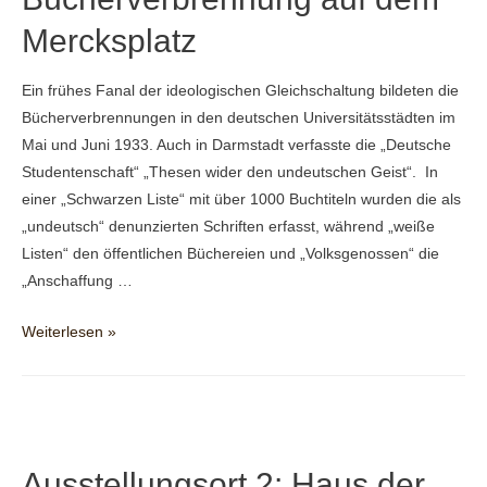
Mercksplatz
Ein frühes Fanal der ideologischen Gleichschaltung bildeten die
Bücherverbrennungen in den deutschen Universitätsstädten im
Mai und Juni 1933. Auch in Darmstadt verfasste die „Deutsche
Studentenschaft“ „Thesen wider den undeutschen Geist“. In
einer „Schwarzen Liste“ mit über 1000 Buchtiteln wurden die als
„undeutsch“ denunzierten Schriften erfasst, während „weiße
Listen“ den öffentlichen Büchereien und „Volksgenossen“ die
„Anschaffung …
Bücherverbrennung
Weiterlesen »
auf
dem
Mercksplatz
Ausstellungsort 2: Haus der