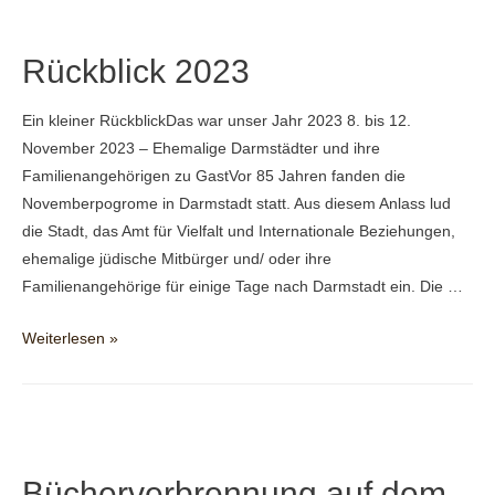
Walter-
Lübcke-
Rückblick 2023
Demokratiepreis
2024
Ein kleiner RückblickDas war unser Jahr 2023 8. bis 12.
November 2023 – Ehemalige Darmstädter und ihre
Familienangehörigen zu GastVor 85 Jahren fanden die
Novemberpogrome in Darmstadt statt. Aus diesem Anlass lud
die Stadt, das Amt für Vielfalt und Internationale Beziehungen,
ehemalige jüdische Mitbürger und/ oder ihre
Familienangehörige für einige Tage nach Darmstadt ein. Die …
Rückblick
Weiterlesen »
2023
Bücherverbrennung auf dem