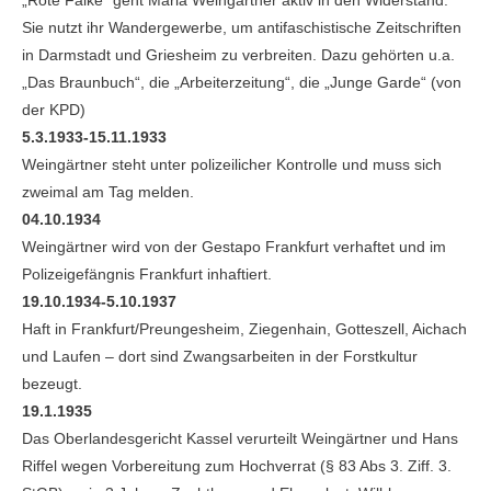
„Rote Falke“ geht Maria Weingärtner aktiv in den Widerstand:
Sie nutzt ihr Wandergewerbe, um antifaschistische Zeitschriften
in Darmstadt und Griesheim zu verbreiten. Dazu gehörten u.a.
„Das Braunbuch“, die „Arbeiterzeitung“, die „Junge Garde“ (von
der KPD)
5.3.1933-15.11.1933
Weingärtner steht unter polizeilicher Kontrolle und muss sich
zweimal am Tag melden.
04.10.1934
Weingärtner wird von der Gestapo Frankfurt verhaftet und im
Polizeigefängnis Frankfurt inhaftiert.
19.10.1934-5.10.1937
Haft in Frankfurt/Preungesheim, Ziegenhain, Gotteszell, Aichach
und Laufen – dort sind Zwangsarbeiten in der Forstkultur
bezeugt.
19.1.1935
Das Oberlandesgericht Kassel verurteilt Weingärtner und Hans
Riffel wegen Vorbereitung zum Hochverrat (§ 83 Abs 3. Ziff. 3.