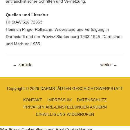
antifaschistischer Schriften und Vernetzung.
Quellen und Literatur
HHStAW 518 72853
Heinrich Pingel-Rollmann: Widerstand und Verfolgung in
Darmstadt und der Provinz Starkenburg 1933-1945. Darmstadt
und Marburg 1985.
Beitragsnavigation
←
zurück
weiter
→
Copyright © 2026
DARMSTÄDTER GESCHICHTSWERKSTATT
KONTAKT
IMPRESSUM
DATENSCHUTZ
PRIVATSPHÄRE-EINSTELLUNGEN ÄNDERN
EINWILLIGUNG WIDERRUFEN
WordPress Cookie Plugin von Real Cookie Banner