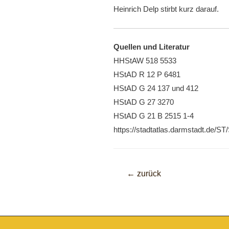
Heinrich Delp stirbt kurz darauf.
Quellen und Literatur
HHStAW 518 5533
HStAD R 12 P 6481
HStAD G 24 137 und 412
HStAD G 27 3270
HStAD G 21 B 2515 1-4
https://stadtatlas.darmstadt.de/
Beitragsnavigati
←
zurück