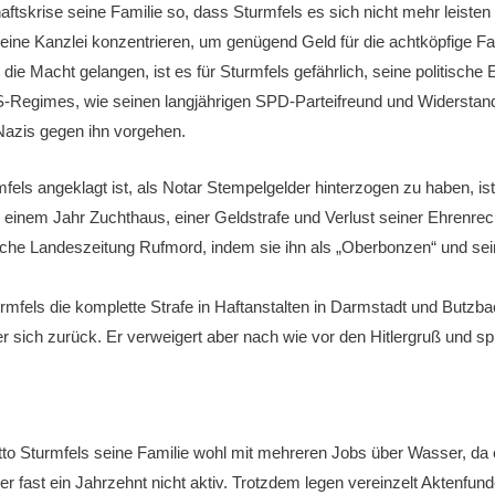
haftskrise seine Familie so, dass Sturmfels es sich nicht mehr leiste
eine Kanzlei konzentrieren, um genügend Geld für die achtköpfige Fa
die Macht gelangen, ist es für Sturmfels gefährlich, seine politische E
S-Regimes, wie seinen langjährigen SPD-Parteifreund und Widerstan
e Nazis gegen ihn vorgehen.
els angeklagt ist, als Notar Stempelgelder hinterzogen zu haben, is
inem Jahr Zuchthaus, einer Geldstrafe und Verlust seiner Ehrenrechte
che Landeszeitung Rufmord, indem sie ihn als „Oberbonzen“ und seine
mfels die komplette Strafe in Haftanstalten in Darmstadt und Butzb
r sich zurück. Er verweigert aber nach wie vor den Hitlergruß und s
tto Sturmfels seine Familie wohl mit mehreren Jobs über Wasser, da 
st er fast ein Jahrzehnt nicht aktiv. Trotzdem legen vereinzelt Aktenfu