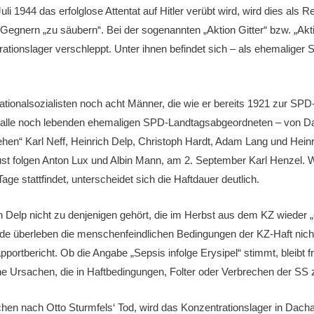
uli 1944 das erfolglose Attentat auf Hitler verübt wird, wird dies al
en Gegnern „zu säubern“. Bei der sogenannten „Aktion Gitter“ bzw. „Ak
rationslager verschleppt. Unter ihnen befindet sich – als ehemalige
ationalsozialisten noch acht Männer, die wie er bereits 1921 zur SPD
st alle noch lebenden ehemaligen SPD-Landtagsabgeordneten – von D
en“ Karl Neff, Heinrich Delp, Christoph Hardt, Adam Lang und Heinr
t folgen Anton Lux und Albin Mann, am 2. September Karl Henzel.
ge stattfindet, unterscheidet sich die Haftdauer deutlich.
 Delp nicht zu denjenigen gehört, die im Herbst aus dem KZ wieder „
e überleben die menschenfeindlichen Bedingungen der KZ-Haft nicht
pportbericht. Ob die Angabe „Sepsis infolge Erysipel“ stimmt, bleibt 
che Ursachen, die in Haftbedingungen, Folter oder Verbrechen der SS 
en nach Otto Sturmfels‘ Tod, wird das Konzentrationslager in Dachau 