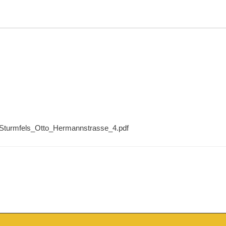
ST/Sturmfels_Otto_Hermannstrasse_4.pdf
on