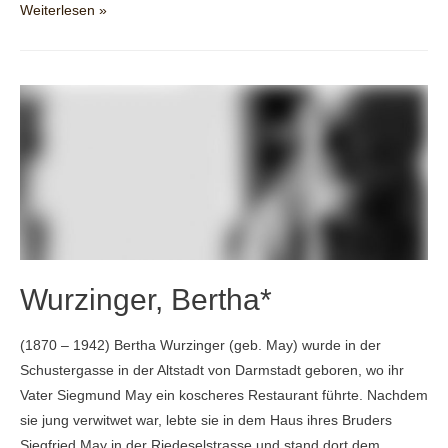
Zum
Weiterlesen »
Jahrestag
der
Besetzung
Griechenlands
Wurzinger, Bertha*
(1870 – 1942) Bertha Wurzinger (geb. May) wurde in der
Schustergasse in der Altstadt von Darmstadt geboren, wo ihr
Vater Siegmund May ein koscheres Restaurant führte. Nachdem
sie jung verwitwet war, lebte sie in dem Haus ihres Bruders
Siegfried May in der Riedeselstrasse und stand dort dem