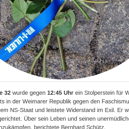
e 32
wurde gegen
12:45 Uhr
ein Stolperstein für 
eits in der Weimarer Republik gegen den Faschismu
dem NS-Staat und leistete Widerstand im Exil. Er 
erichtet. Über sein Leben und seinen unermüdlic
zukämpfen, berichtete Bernhard Schütz.