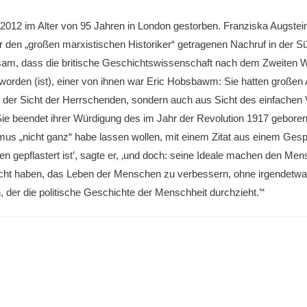
012 im Alter von 95 Jahren in London gestorben. Franziska Augstei
den „großen marxistischen Historiker“ getragenen Nachruf in der S
sam, dass die britische Geschichtswissenschaft nach dem Zweiten W
worden (ist), einer von ihnen war Eric Hobsbawm: Sie hatten großen A
 der Sicht der Herrschenden, sondern auch aus Sicht des einfachen 
 Sie beendet ihrer Würdigung des im Jahr der Revolution 1917 geboren
s „nicht ganz“ habe lassen wollen, mit einem Zitat aus einem Gesp
len gepflastert ist’, sagte er, ‚und doch: seine Ideale machen den Me
sucht haben, das Leben der Menschen zu verbessern, ohne irgendetwas
 der die politische Geschichte der Menschheit durchzieht.’“
on