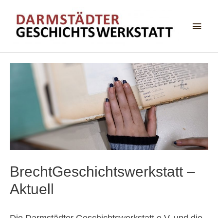
Haup
BrechtGeschichtswerkstatt –
Aktuell
Die Darmstädter Geschichtswerkstatt e.V. und die