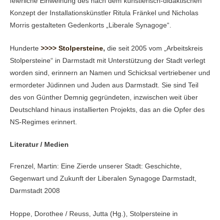
feierliche Einweihung des nach dem künstlerisch-didaktischen
Konzept der Installationskünstler Ritula Fränkel und Nicholas
Morris gestalteten Gedenkorts „Liberale Synagoge“.
Hunderte
>>>> Stolpersteine
,
die seit 2005 vom „Arbeitskreis
Stolpersteine“ in Darmstadt mit Unterstützung der Stadt verlegt
worden sind, erinnern an Namen und Schicksal vertriebener und
ermordeter Jüdinnen und Juden aus Darmstadt. Sie sind Teil
des von Günther Demnig gegründeten, inzwischen weit über
Deutschland hinaus installierten Projekts, das an die Opfer des
NS-Regimes erinnert.
Literatur / Medien
Frenzel, Martin: Eine Zierde unserer Stadt: Geschichte,
Gegenwart und Zukunft der Liberalen Synagoge Darmstadt,
Darmstadt 2008
Hoppe, Dorothee / Reuss, Jutta (Hg.), Stolpersteine in