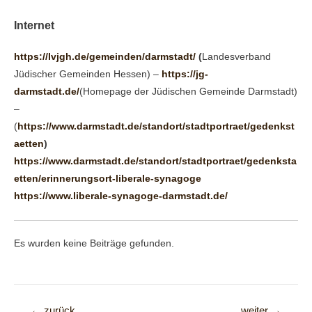
Internet
https://lvjgh.de/gemeinden/darmstadt/
(
Landesverband
Jüdischer Gemeinden Hessen) –
https://jg-
darmstadt.de/
(Homepage der Jüdischen Gemeinde Darmstadt)
–
(
https://www.darmstadt.de/standort/stadtportraet/gedenkst
aetten
)
https://www.darmstadt.de/standort/stadtportraet/gedenksta
etten/erinnerungsort-liberale-synagoge
https://www.liberale-synagoge-darmstadt.de/
Es wurden keine Beiträge gefunden.
Beitragsnavigation
←
zurück
weiter
→