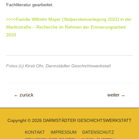
Fachliteratur gearbeitet.
>>>>Familie Wilhelm Mayer (Stolpersteinverlegung 2022) in der
Martinstraße
– Recherche im Rahmen der Erinnerungsarbeit
2020
Fotos (c) Kirsti Ohr, Darmstädter Geschichtswerkstatt
Beitragsnavigation
←
zurück
weiter
→
Copyright © 2026
DARMSTÄDTER GESCHICHTSWERKSTATT
KONTAKT
IMPRESSUM
DATENSCHUTZ