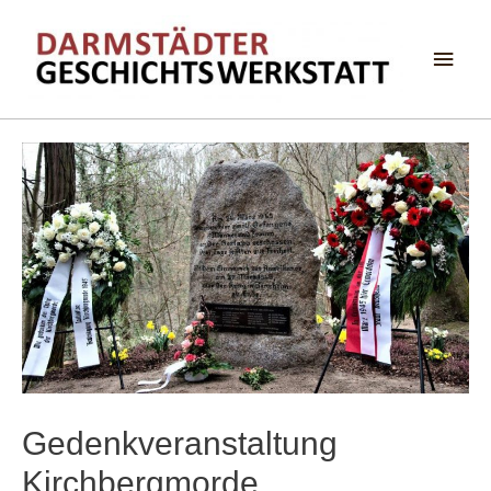
Haup
Gedenkveranstaltung
Kirchbergmorde