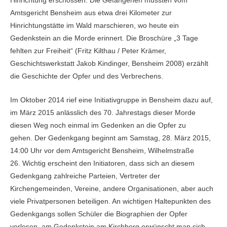
Hinrichtung erschossen. Die Gefangenen mussten vom
Amtsgericht Bensheim aus etwa drei Kilometer zur
Hinrichtungstätte im Wald marschieren, wo heute ein
Gedenkstein an die Morde erinnert. Die Broschüre „3 Tage
fehlten zur Freiheit“ (Fritz Kilthau / Peter Krämer,
Geschichtswerkstatt Jakob Kindinger, Bensheim 2008) erzählt
die Geschichte der Opfer und des Verbrechens.
Im Oktober 2014 rief eine Initiativgruppe in Bensheim dazu auf,
im März 2015 anlässlich des 70. Jahrestags dieser Morde
diesen Weg noch einmal im Gedenken an die Opfer zu
gehen. Der Gedenkgang beginnt am Samstag, 28. März 2015,
14:00 Uhr vor dem Amtsgericht Bensheim, Wilhelmstraße
26. Wichtig erscheint den Initiatoren, dass sich an diesem
Gedenkgang zahlreiche Parteien, Vertreter der
Kirchengemeinden, Vereine, andere Organisationen, aber auch
viele Privatpersonen beteiligen. An wichtigen Haltepunkten des
Gedenkgangs sollen Schüler die Biographien der Opfer
verlesen, am Gedenkstein am Kirchberg erwünscht man sich