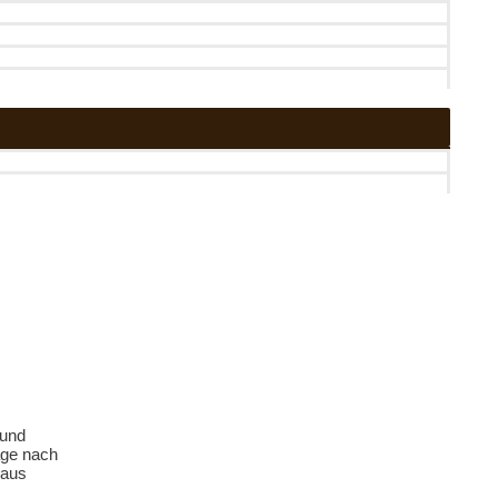
 und
age nach
 aus